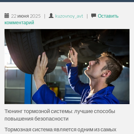
ж
и
22 июня 2025
|
kuzovnoy_avt
|
Оставить
м
комментарий
о
м
у
Тюнинг тормозной системы: лучшие способы
повышения безопасности
Тормозная система является одним из самых