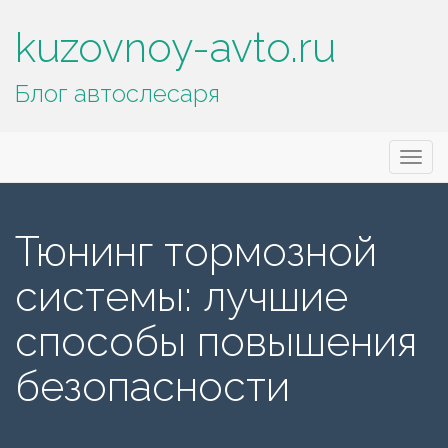
kuzovnoy-avto.ru
Блог автослесаря
Основное
П
kuzovnoy-avto.ru
е
меню
р
е
Тюнинг тормозной
й
т
системы: лучшие
и
к
способы повышения
с
о
безопасности
д
е
р