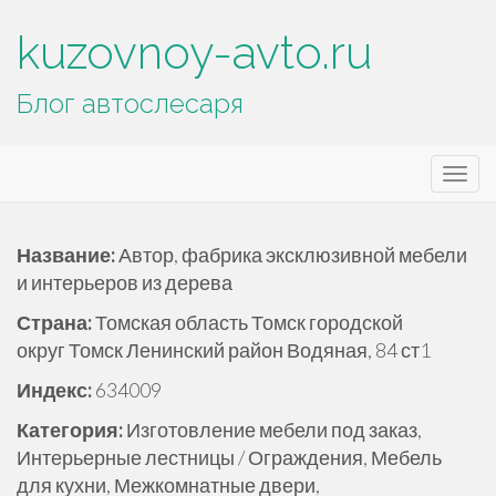
kuzovnoy-avto.ru
Блог автослесаря
Основное
П
kuzovnoy-avto.ru
е
меню
р
е
Название:
Автор, фабрика эксклюзивной мебели
й
и интерьеров из дерева
т
Страна:
Томская область Томск городской
и
округ Томск Ленинский район Водяная, 84 ст1
к
с
Индекс:
634009
о
Категория:
Изготовление мебели под заказ,
д
Интерьерные лестницы / Ограждения, Мебель
е
для кухни, Межкомнатные двери,
р