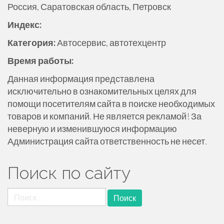
Россия, Саратовская область, Петровск
ж
и
Индекс:
м
Категория:
Автосервис, автотехцентр
о
м
Время работы:
у
Данная информация представлена
исключительно в ознакомительных целях для
помощи посетителям сайта в поиске необходимых
товаров и компаний. Не является рекламой! За
неверную и изменившуюся информацию
Администрация сайта ответственность не несет.
Поиск по сайту
Найти: