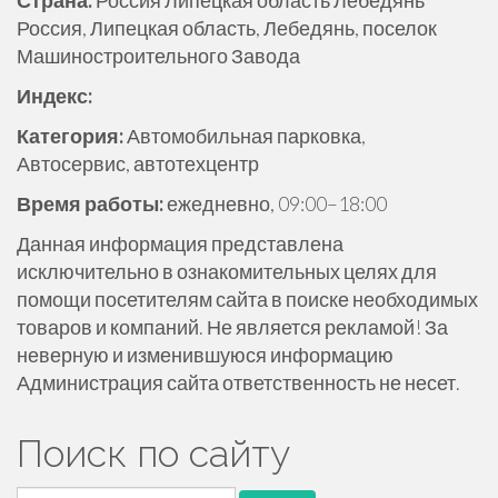
Страна:
Россия Липецкая область Лебедянь
ж
Россия, Липецкая область, Лебедянь, поселок
и
Машиностроительного Завода
м
Индекс:
о
м
Категория:
Автомобильная парковка,
у
Автосервис, автотехцентр
Время работы:
ежедневно, 09:00–18:00
Данная информация представлена
исключительно в ознакомительных целях для
помощи посетителям сайта в поиске необходимых
товаров и компаний. Не является рекламой! За
неверную и изменившуюся информацию
Администрация сайта ответственность не несет.
Поиск по сайту