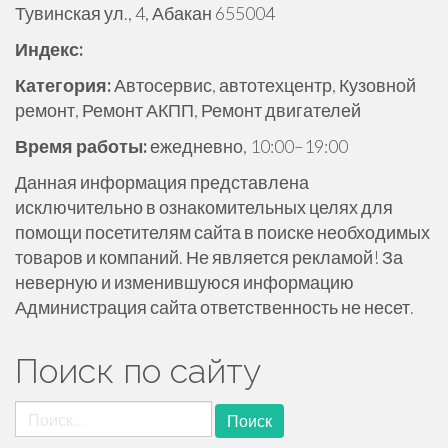
Тувинская ул., 4, Абакан 655004
ж
и
Индекс:
м
Категория:
Автосервис, автотехцентр, Кузовной
о
ремонт, Ремонт АКПП, Ремонт двигателей
м
у
Время работы:
ежедневно, 10:00–19:00
Данная информация представлена
исключительно в ознакомительных целях для
помощи посетителям сайта в поиске необходимых
товаров и компаний. Не является рекламой! За
неверную и изменившуюся информацию
Администрация сайта ответственность не несет.
Поиск по сайту
Найти: