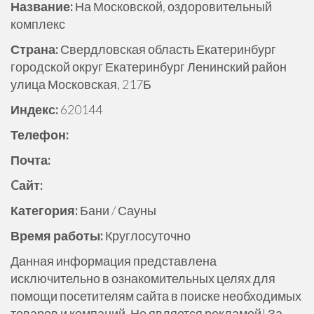
Название:
На Московской, оздоровительный
ж
комплекс
и
м
Страна:
Свердловская область Екатеринбург
о
городской округ Екатеринбург Ленинский район
м
улица Московская, 217Б
у
Индекс:
620144
Телефон:
Почта:
Cайт:
Категория:
Бани / Сауны
Время работы:
Круглосуточно
Данная информация представлена
исключительно в ознакомительных целях для
помощи посетителям сайта в поиске необходимых
товаров и компаний. Не является рекламой! За