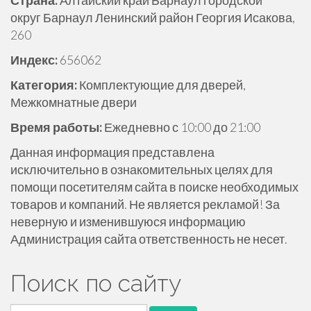
Страна:
Алтайский край Барнаул городской
ж
округ Барнаул Ленинский район Георгия Исакова,
и
260
м
Индекс:
656062
о
м
Категория:
Комплектующие для дверей,
у
Межкомнатные двери
Время работы:
Ежедневно с 10:00 до 21:00
Данная информация представлена
исключительно в ознакомительных целях для
помощи посетителям сайта в поиске необходимых
товаров и компаний. Не является рекламой! За
неверную и изменившуюся информацию
Администрация сайта ответственность не несет.
Поиск по сайту