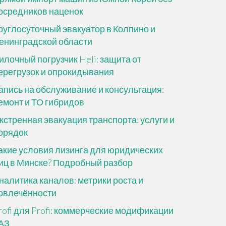
осредников наценок
руглосуточный эвакуатор в Колпино и
енинградской области
илочный погрузчик Heli: защита от
ерегрузок и опрокидывания
апись на обслуживание и консультация:
емонт и ТО гибридов
кстренная эвакуация транспорта: услуги и
орядок
акие условия лизинга для юридических
иц в Минске? Подробный разбор
налитика каналов: метрики роста и
овлечённости
rofi для Profi: коммерческие модификации
АЗ