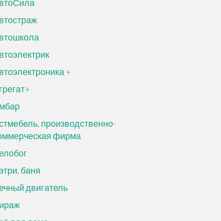
втоСила
втостраж
втошкола
втоэлектрик
втоэлектроника +
грегат+
мбар
стмебель, производственно-
оммерческая фирма
елобог
этри, баня
ечный двигатель
ираж