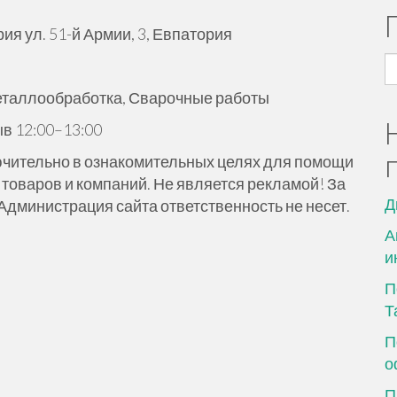
я ул. 51-й Армии, 3, Евпатория
Н
еталлообработка, Сварочные работы
ыв 12:00–13:00
чительно в ознакомительных целях для помощи
товаров и компаний. Не является рекламой! За
Д
министрация сайта ответственность не несет.
А
и
П
Т
П
о
П