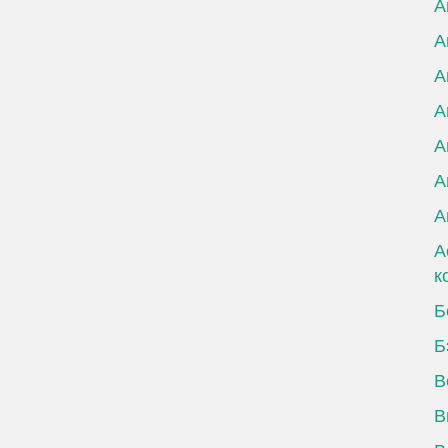
А
А
А
А
А
А
А
А
к
Б
Б
В
В