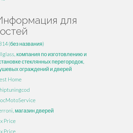
Информация для
гостей
814 (без названия)
llglass, компания по изготовлению и
становке стеклянных перегородок,
ушевых ограждений и дверей
est Home
hiptuningcod
ocMotoService
erroni, магазин дверей
ix Price
ix Price