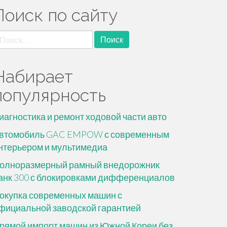
Поиск по сайту
айти:
Набирает
популярность
иагностика и ремонт ходовой части авто
втомобиль GAC EMPOW с современным
нтерьером и мультимедиа
олноразмерный рамный внедорожник
анк 300 с блокировками дифференциалов
окупка современных машин с
фициальной заводской гарантией
рямой импорт машин из Южной Кореи без