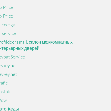
ix Price
ix Price
-Energy
Tservice
rofildoors mall, салон межкомнатных
нтерьерных дверей
evbat Service
evkey.net
evkey.net
rafic
ostok
ow
вто-Кеды