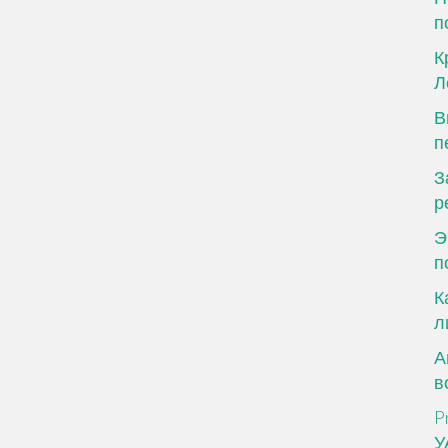
п
К
Л
В
п
З
р
Э
п
К
л
А
в
P
У