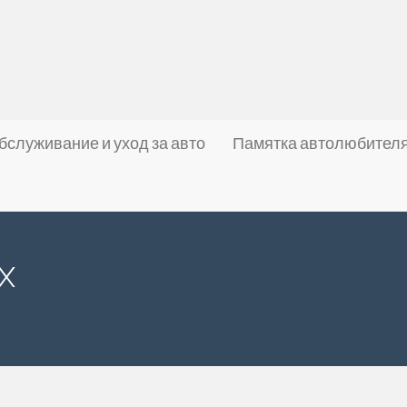
бслуживание и уход за авто
Памятка автолюбител
х