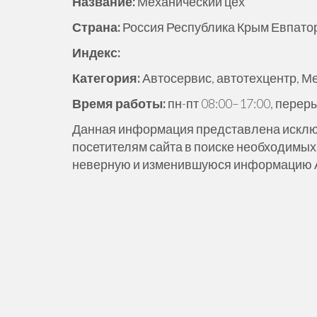
Название:
Механический цех
ж
Страна:
Россия Республика Крым Евпатори
и
м
Индекс:
о
Категория:
Автосервис, автотехцентр, М
м
у
Время работы:
пн-пт 08:00–17:00, перер
Данная информация представлена исклю
посетителям сайта в поиске необходимых 
неверную и изменившуюся информацию Ад