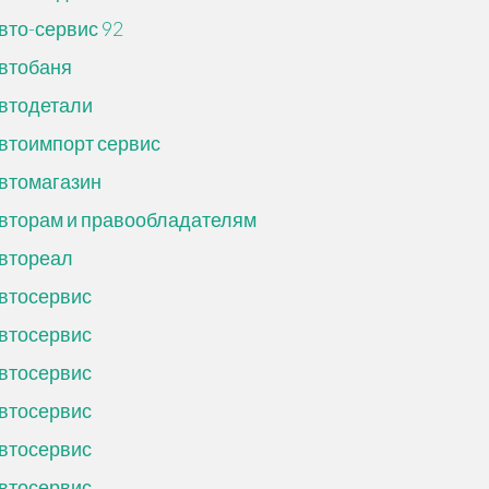
вто-сервис 92
втобаня
втодетали
втоимпорт сервис
втомагазин
вторам и правообладателям
втореал
втосервис
втосервис
втосервис
втосервис
втосервис
втосервис