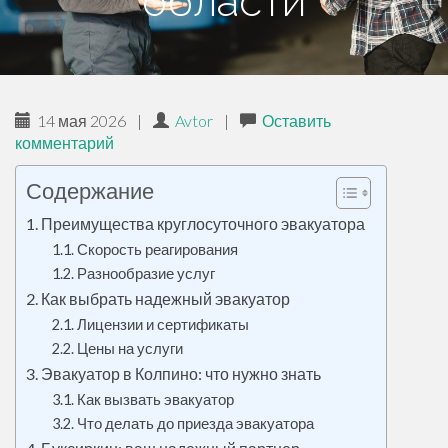
области
ж
и
м
о
м
14 мая 2026
|
Avtor
|
Оставить
комментарий
у
Содержание
Преимущества круглосуточного эвакуатора
Скорость реагирования
Разнообразие услуг
Как выбрать надежный эвакуатор
Лицензии и сертификаты
Цены на услуги
Эвакуатор в Колпино: что нужно знать
Как вызвать эвакуатор
Что делать до приезда эвакуатора