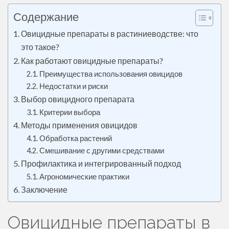
ж
Содержание
и
Овицидные препараты в растиниеводстве: что
м
это такое?
о
м
Как работают овицидные препараты?
у
Преимущества использования овицидов
Недостатки и риски
Выбор овицидного препарата
Критерии выбора
Методы применения овицидов
Обработка растений
Смешивание с другими средствами
Профилактика и интегрированный подход
Агрономические практики
Заключение
Овицидные препараты в