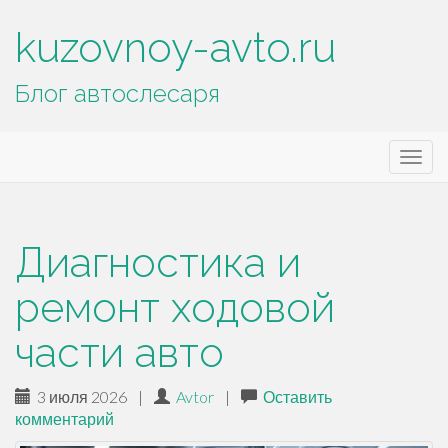
kuzovnoy-avto.ru
Блог автослесаря
Основное
П
kuzovnoy-avto.ru
е
меню
р
е
й
Диагностика и
т
и
ремонт ходовой
к
части авто
с
о
д
3 июля 2026
|
Avtor
|
Оставить
е
комментарий
р