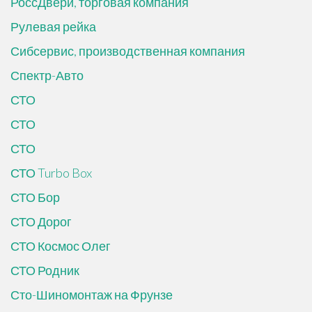
РоссДвери, торговая компания
Рулевая рейка
Сибсервис, производственная компания
Спектр-Авто
СТО
СТО
СТО
СТО Turbo Box
СТО Бор
СТО Дорог
СТО Космос Олег
СТО Родник
Сто-Шиномонтаж на Фрунзе