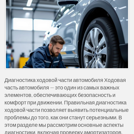
ж
и
м
о
м
у
Диагностика ходовой части автомобиля Ходовая
часть автомобиля — это один из самых важных
элементов, обеспечивающих безопасность и
комфорт при движении. Правильная диагностика
ходовой части позволяет выявить потенциальные
проблемы до того, как они станут серьезными. В
этом разделе мы рассмотрим основные аспекты
диагностики, включая проверку амортизаторов,