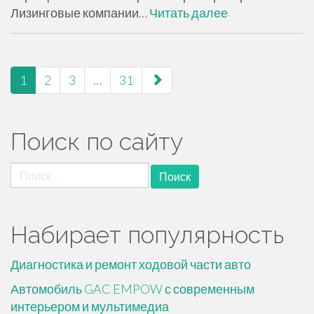
Лизинговые компании…
Читать далее
навигация
1
2
3
…
31
по
страницам
Поиск по сайту
Найти:
Набирает популярность
Диагностика и ремонт ходовой части авто
Автомобиль GAC EMPOW с современным
интерьером и мультимедиа